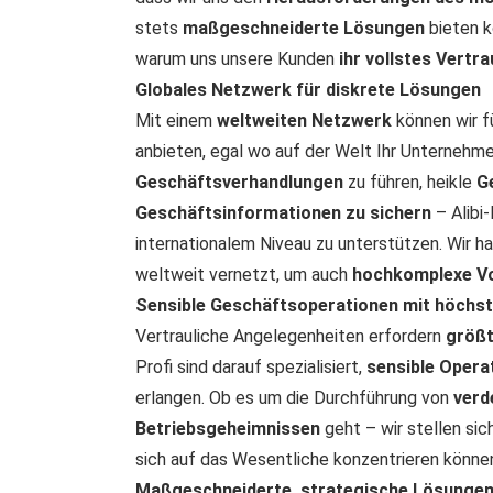
stets
maßgeschneiderte Lösungen
bieten k
warum uns unsere Kunden
ihr vollstes Vertr
Globales Netzwerk für diskrete Lösungen
Mit einem
weltweiten Netzwerk
können wir f
anbieten, egal wo auf der Welt Ihr Unternehme
Geschäftsverhandlungen
zu führen, heikle
G
Geschäftsinformationen zu sichern
– Alibi
internationalem Niveau zu unterstützen. Wir h
weltweit vernetzt, um auch
hochkomplexe V
Sensible Geschäftsoperationen mit höchst
Vertrauliche Angelegenheiten erfordern
größt
Profi sind darauf spezialisiert,
sensible Opera
erlangen. Ob es um die Durchführung von
verd
Betriebsgeheimnissen
geht – wir stellen sic
sich auf das Wesentliche konzentrieren könne
Maßgeschneiderte, strategische Lösunge