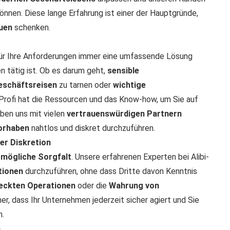
önnen. Diese lange Erfahrung ist einer der Hauptgründe,
auen
schenken.
ür Ihre Anforderungen immer eine umfassende Lösung
n tätig ist. Ob es darum geht,
sensible
eschäftsreisen
zu tarnen oder
wichtige
-Profi hat die Ressourcen und das Know-how, um Sie auf
aben uns mit vielen
vertrauenswürdigen Partnern
orhaben
nahtlos und diskret durchzuführen.
er Diskretion
mögliche Sorgfalt
. Unsere erfahrenen Experten bei Alibi-
tionen
durchzuführen, ohne dass Dritte davon Kenntnis
eckten Operationen
oder die
Wahrung von
her, dass Ihr Unternehmen jederzeit sicher agiert und Sie
n.
n