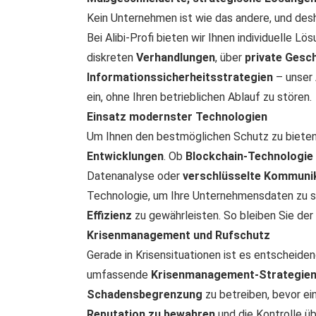
Kein Unternehmen ist wie das andere, und desh
Bei Alibi-Profi bieten wir Ihnen individuelle L
diskreten
Verhandlungen
, über
private Gesc
Informationssicherheitsstrategien
– unser
ein, ohne Ihren betrieblichen Ablauf zu stören.
Einsatz modernster Technologien
Um Ihnen den bestmöglichen Schutz zu bieten
Entwicklungen
. Ob
Blockchain-Technologie
Datenanalyse oder
verschlüsselte Kommuni
Technologie, um Ihre Unternehmensdaten zu 
Effizienz
zu gewährleisten. So bleiben Sie der 
Krisenmanagement und Rufschutz
Gerade in Krisensituationen ist es entscheide
umfassende
Krisenmanagement-Strategie
Schadensbegrenzung
zu betreiben, bevor ein
Reputation zu bewahren
und die Kontrolle ü