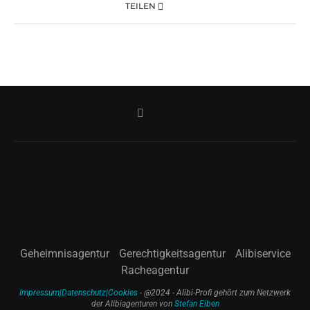
TEILEN
Geheimnisagentur
Gerechtigkeitsagentur
Alibiservice
Racheagentur
Impressum|Datenschutz|Cookies
- @2024 - Alibi-Profi gehört zum Netzwerk
der Alibiagenturen von
Stefan Eiben